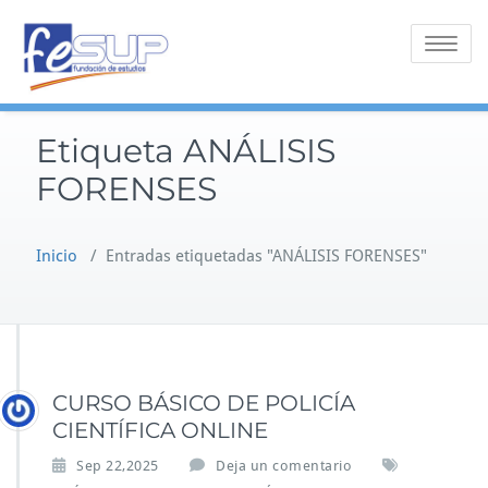
Saltar
al
Alternar 
contenido
Etiqueta ANÁLISIS
FORENSES
Inicio
/
Entradas etiquetadas "ANÁLISIS FORENSES"
CURSO BÁSICO DE POLICÍA
CIENTÍFICA ONLINE
Sep 22,2025
Deja un comentario