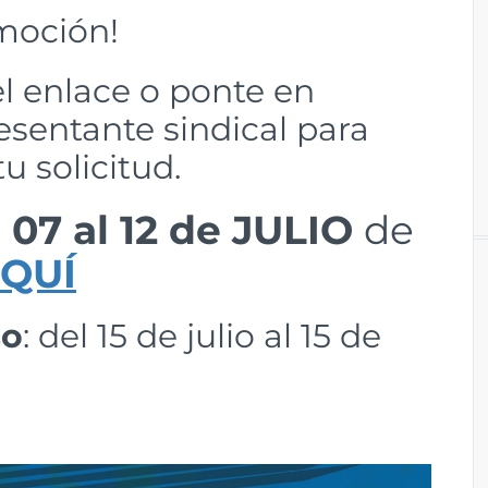
moción!
el enlace o ponte en
esentante sindical para
u solicitud.
 07 al 12 de JULIO
de
QUÍ
so
: del 15 de julio al 15 de