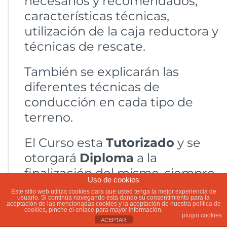
necesarios y recomendados,
características técnicas,
utilización de la caja reductora y
técnicas de rescate.
También se explicarán las
diferentes técnicas de
conducción en cada tipo de
terreno.
El Curso esta
Tutorizado
y se
otorgará
Diploma
a la
finalización del mismo, siempre
Uso de cookies
que se aprueben los exámenes
Este sitio web utiliza cookies para que usted tenga la mejor experiencia de
usuario. Si continúa navegando está dando su consentimiento para la
propuestos y se cumpla con los
aceptación de las mencionadas cookies y la aceptación de nuestra
política de
cookies
, pinche el enlace para mayor información.
requisitos.
plugin cookies
ACEPTAR