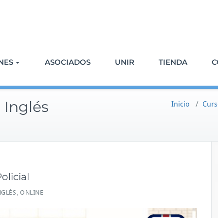
NES
ASOCIADOS
UNIR
TIENDA
C
 Inglés
Inicio
/
Curs
olicial
NGLÉS
ONLINE
,