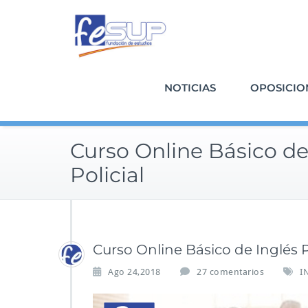
Saltar
al
contenido
NOTICIAS
OPOSICIO
Curso Online Básico de
Policial
Curso Online Básico de Inglés P
Ago 24,2018
27 comentarios
I