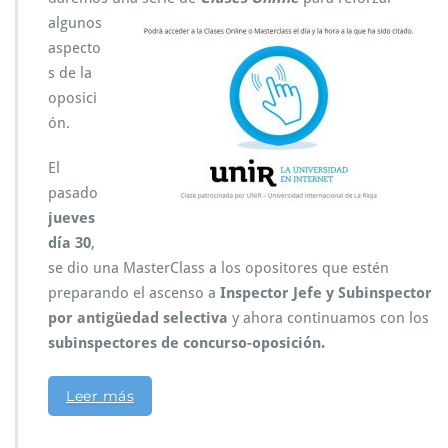
algunos
aspecto
s de la
oposici
ón.
El
pasado
jueves
día 30
,
se dio una MasterClass a los opositores que estén
preparando el ascenso a
Inspector Jefe y Subinspector
por antigüedad selectiva
y ahora continuamos con los
subinspectores de concurso-oposición.
Leer más