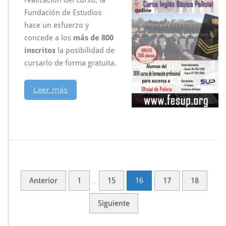
realización del curso, la
Fundación de Estudios
hace un esfuerzo y
concede a los
más de 800
inscritos
la posibilidad de
cursarlo de forma gratuita.
Leer más
Anterior
1
15
16
17
18
…
Siguiente