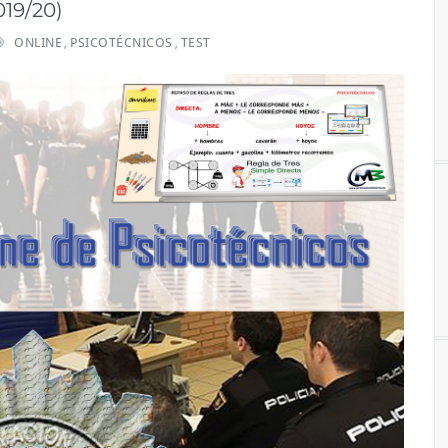
019/20)
ONLINE
PSICOTÉCNICOS
TEST
,
,