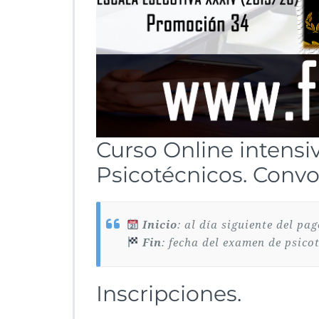
Curso Online intensi
Psicotécnicos. Convo
‪
Inicio
: al día siguiente del pa
Fin
: fecha del examen de psicot
Inscripciones.