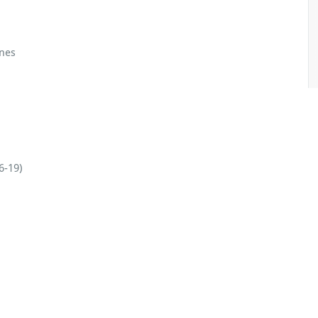
ones
6-19)