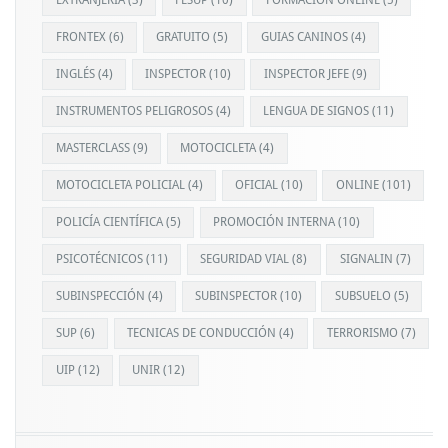
EXTRANJERÍA
(3)
FESUP
(10)
FORMACIÓN ONLINE
(5)
FRONTEX
(6)
GRATUITO
(5)
GUIAS CANINOS
(4)
INGLÉS
(4)
INSPECTOR
(10)
INSPECTOR JEFE
(9)
INSTRUMENTOS PELIGROSOS
(4)
LENGUA DE SIGNOS
(11)
MASTERCLASS
(9)
MOTOCICLETA
(4)
MOTOCICLETA POLICIAL
(4)
OFICIAL
(10)
ONLINE
(101)
POLICÍA CIENTÍFICA
(5)
PROMOCIÓN INTERNA
(10)
PSICOTÉCNICOS
(11)
SEGURIDAD VIAL
(8)
SIGNALIN
(7)
SUBINSPECCIÓN
(4)
SUBINSPECTOR
(10)
SUBSUELO
(5)
SUP
(6)
TECNICAS DE CONDUCCIÓN
(4)
TERRORISMO
(7)
UIP
(12)
UNIR
(12)