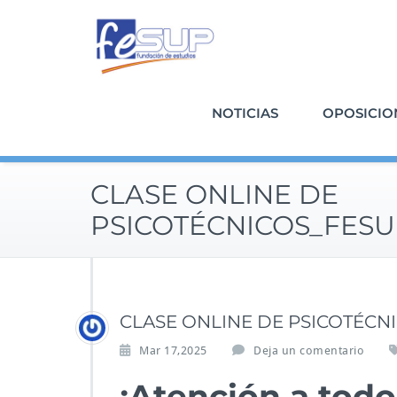
Saltar
al
contenido
NOTICIAS
OPOSICIO
CLASE ONLINE DE
PSICOTÉCNICOS_FES
CLASE ONLINE DE PSICOTÉCN
Mar 17,2025
Deja un comentario
¡Atención a todo