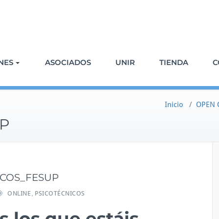
NES
ASOCIADOS
UNIR
TIENDA
C
Inicio
/
OPEN 
UP
ICOS_FESUP
ONLINE
PSICOTÉCNICOS
,
s los que estáis