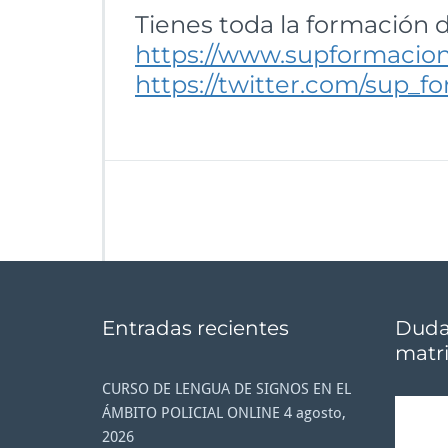
Tienes toda la formación 
https://www.supformacion
https://twitter.com/sup_f
Entradas recientes
Dudas
matri
CURSO DE LENGUA DE SIGNOS EN EL
Reproducto
ÁMBITO POLICIAL ONLINE
4 agosto,
de
2026