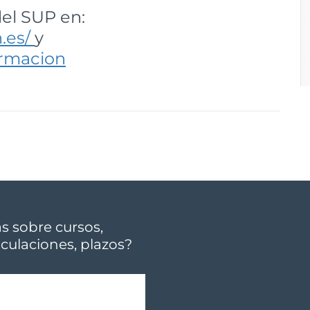
del SUP en:
.es/
y
ormacion
 sobre cursos,
culaciones, plazos?
r