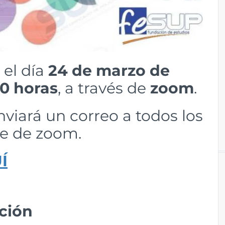
 el día
24 de marzo de
30 horas
, a través de
zoom
.
nviará un correo a todos los
ce de zoom.
Í
ción