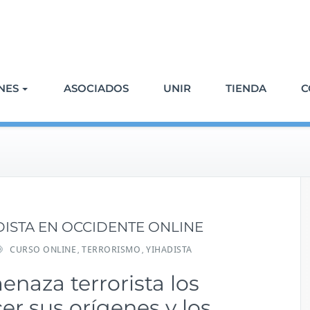
NES
ASOCIADOS
UNIR
TIENDA
C
ISTA EN OCCIDENTE ONLINE
CURSO ONLINE
TERRORISMO
YIHADISTA
,
,
enaza terrorista los
er sus orígenes y los