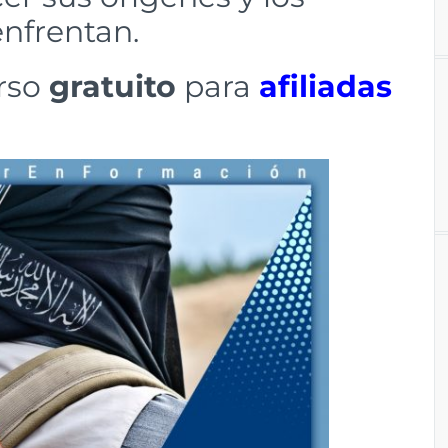
enfrentan.
urso
gratuito
para
afiliadas