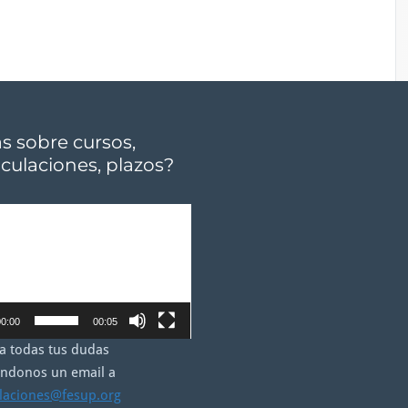
 sobre cursos,
culaciones, plazos?
r
0:00
00:05
a todas tus dudas
éndonos un email a
laciones@fesup.org