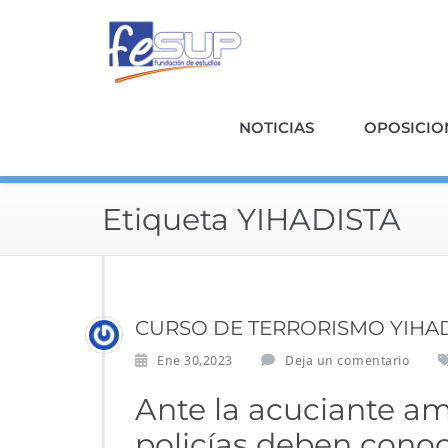
Saltar
al
contenido
NOTICIAS
OPOSICIO
Etiqueta YIHADISTA
CURSO DE TERRORISMO YIHAD
Ene 30,2023
Deja un comentario
Ante la acuciante am
policías deben conoc