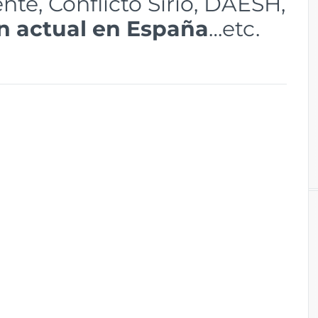
te, Conflicto Sirio, DAESH,
n actual en España
…etc.