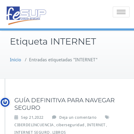
Saltar
al
Alternar 
contenido
Etiqueta INTERNET
Inicio
/
Entradas etiquetadas "INTERNET"
GUÍA DEFINITIVA PARA NAVEGAR
SEGURO
Sep 21,2022
Deja un comentario
CIBERDELINCUENCIA
ciberseguridad
INTERNET
,
,
,
INTERNET SEGURO
LIBROS
,