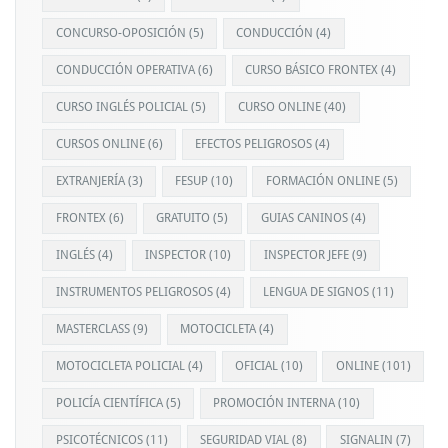
CONCURSO-OPOSICIÓN
(5)
CONDUCCIÓN
(4)
CONDUCCIÓN OPERATIVA
(6)
CURSO BÁSICO FRONTEX
(4)
CURSO INGLÉS POLICIAL
(5)
CURSO ONLINE
(40)
CURSOS ONLINE
(6)
EFECTOS PELIGROSOS
(4)
EXTRANJERÍA
(3)
FESUP
(10)
FORMACIÓN ONLINE
(5)
FRONTEX
(6)
GRATUITO
(5)
GUIAS CANINOS
(4)
INGLÉS
(4)
INSPECTOR
(10)
INSPECTOR JEFE
(9)
INSTRUMENTOS PELIGROSOS
(4)
LENGUA DE SIGNOS
(11)
MASTERCLASS
(9)
MOTOCICLETA
(4)
MOTOCICLETA POLICIAL
(4)
OFICIAL
(10)
ONLINE
(101)
POLICÍA CIENTÍFICA
(5)
PROMOCIÓN INTERNA
(10)
PSICOTÉCNICOS
(11)
SEGURIDAD VIAL
(8)
SIGNALIN
(7)