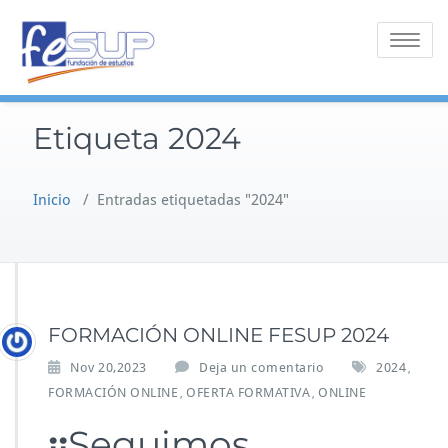
Saltar
al
Alternar 
contenido
Etiqueta 2024
Inicio
/
Entradas etiquetadas "2024"
FORMACIÓN ONLINE FESUP 2024
Nov 20,2023
Deja un comentario
2024
,
FORMACIÓN ONLINE
OFERTA FORMATIVA
ONLINE
,
,
¡¡
Seguimos