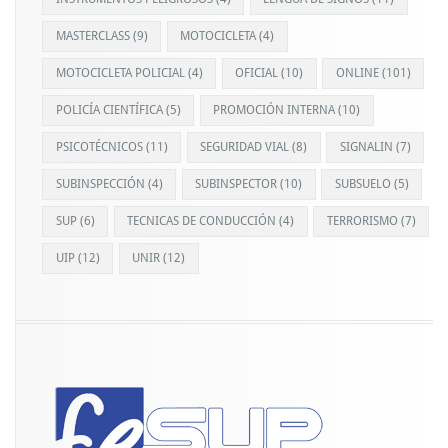
MASTERCLASS
(9)
MOTOCICLETA
(4)
MOTOCICLETA POLICIAL
(4)
OFICIAL
(10)
ONLINE
(101)
POLICÍA CIENTÍFICA
(5)
PROMOCIÓN INTERNA
(10)
PSICOTÉCNICOS
(11)
SEGURIDAD VIAL
(8)
SIGNALIN
(7)
SUBINSPECCIÓN
(4)
SUBINSPECTOR
(10)
SUBSUELO
(5)
SUP
(6)
TECNICAS DE CONDUCCIÓN
(4)
TERRORISMO
(7)
UIP
(12)
UNIR
(12)