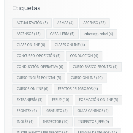
Etiquetas
ACTUALIZACIÓN
(5)
ARMAS
(4)
ASCENSO
(23)
ASCENSOS
(15)
CABALLERIA
(5)
ciberseguridad
(4)
CLASE ONLINE
(6)
CLASES ONLINE
(4)
CONCURSO-OPOSICIÓN
(5)
CONDUCCIÓN
(4)
CONDUCCIÓN OPERATIVA
(6)
CURSO BÁSICO FRONTEX
(4)
CURSO INGLÉS POLICIAL
(5)
CURSO ONLINE
(40)
CURSOS ONLINE
(6)
EFECTOS PELIGROSOS
(4)
EXTRANJERÍA
(3)
FESUP
(10)
FORMACIÓN ONLINE
(5)
FRONTEX
(6)
GRATUITO
(5)
GUIAS CANINOS
(4)
INGLÉS
(4)
INSPECTOR
(10)
INSPECTOR JEFE
(9)
INSTRUMENTOS PELIGROSOS
(4)
LENGUA DE SIGNOS
(11)