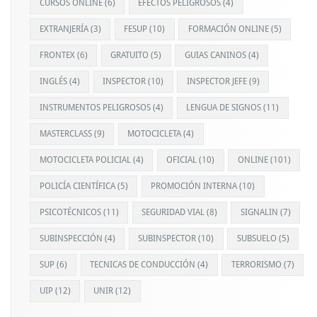
CURSOS ONLINE
(6)
EFECTOS PELIGROSOS
(4)
EXTRANJERÍA
(3)
FESUP
(10)
FORMACIÓN ONLINE
(5)
FRONTEX
(6)
GRATUITO
(5)
GUIAS CANINOS
(4)
INGLÉS
(4)
INSPECTOR
(10)
INSPECTOR JEFE
(9)
INSTRUMENTOS PELIGROSOS
(4)
LENGUA DE SIGNOS
(11)
MASTERCLASS
(9)
MOTOCICLETA
(4)
MOTOCICLETA POLICIAL
(4)
OFICIAL
(10)
ONLINE
(101)
POLICÍA CIENTÍFICA
(5)
PROMOCIÓN INTERNA
(10)
PSICOTÉCNICOS
(11)
SEGURIDAD VIAL
(8)
SIGNALIN
(7)
SUBINSPECCIÓN
(4)
SUBINSPECTOR
(10)
SUBSUELO
(5)
SUP
(6)
TECNICAS DE CONDUCCIÓN
(4)
TERRORISMO
(7)
UIP
(12)
UNIR
(12)